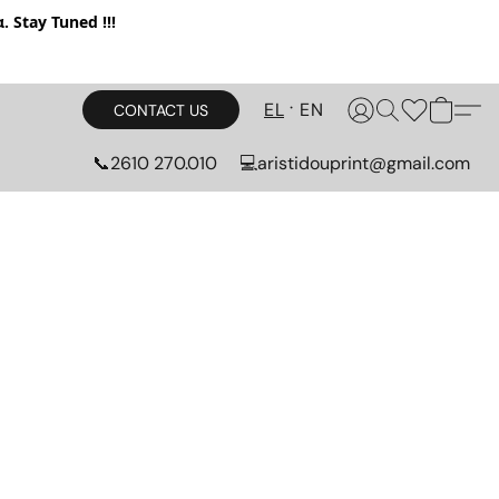
. Stay Tuned !!!
EL
EN
CONTACT US
📞2610 270.010
💻aristidouprint@gmail.com