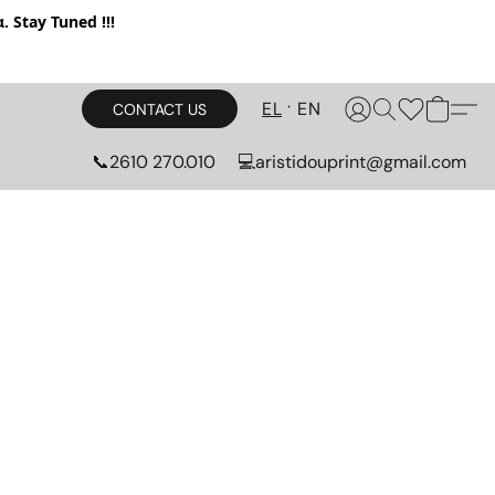
. Stay Tuned !!!
EL
EN
CONTACT US
📞2610 270.010
💻aristidouprint@gmail.com