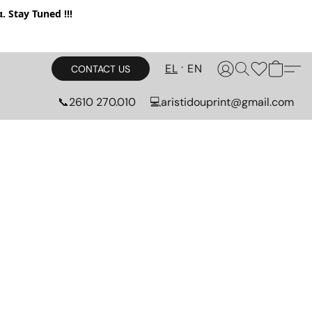
. Stay Tuned !!!
EL
EN
CONTACT US
📞2610 270.010
💻aristidouprint@gmail.com