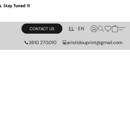
. Stay Tuned !!!
EL
EN
CONTACT US
📞2610 270.010
💻aristidouprint@gmail.com