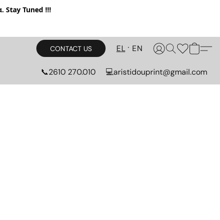
. Stay Tuned !!!
EL
EN
CONTACT US
📞2610 270.010
💻aristidouprint@gmail.com