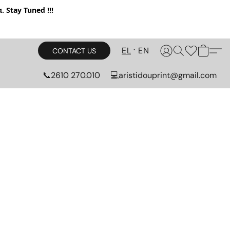
. Stay Tuned !!!
EL
EN
CONTACT US
📞2610 270.010
💻aristidouprint@gmail.com