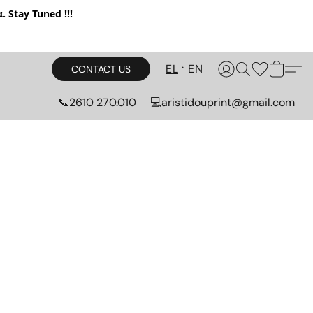
. Stay Tuned !!!
EL
EN
CONTACT US
📞2610 270.010
💻aristidouprint@gmail.com