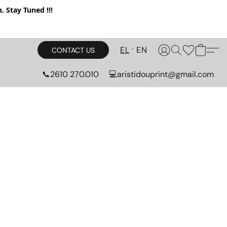
. Stay Tuned !!!
EL
EN
CONTACT US
📞2610 270.010
💻aristidouprint@gmail.com