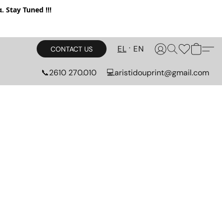
. Stay Tuned !!!
EL
EN
CONTACT US
📞2610 270.010
💻aristidouprint@gmail.com