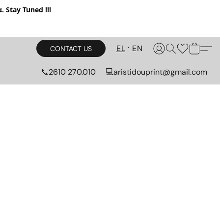
. Stay Tuned !!!
EL
EN
CONTACT US
📞2610 270.010
💻aristidouprint@gmail.com