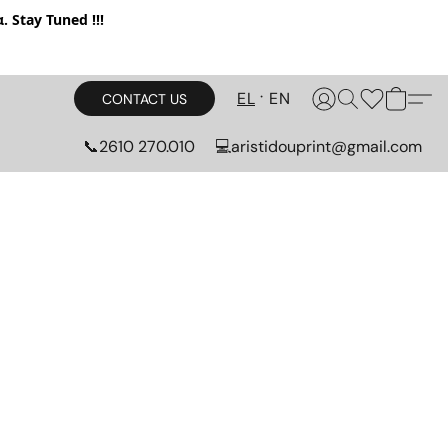
. Stay Tuned !!!
EL
EN
CONTACT US
📞2610 270.010
💻aristidouprint@gmail.com